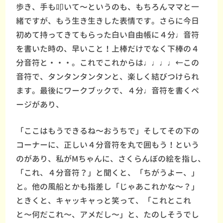
歩き、手も叩いて〜というのも、もちろんママと一
緒ですが、もう生き生きした表情です。さらに今日
初めて持ってきてもらった白い自由帳に４分♩音符
を書いた時の、早いこと！上棒だけでなく下棒の４
分音符と・・・。これでこれからは♩♩♩♩←この
音符で、タンタンタンタンと、楽しく結びつけられ
ます。最後にワークブックで、４分♩音符を書くペ
ージがあり、
「ここはもうできるね〜おうちで」そしてその下の
コーナーに、正しい４分音符を丸で囲もう！という
のがあり、私がMちゃんに、さくらんぼの絵を指し、
「これ、４分音符？」と聞くと、「ちがうよー、」
と。他の風船とかも指差し「じゃあこれかな〜？」
ときくと、キャッキャっと笑って、「これとこれ
と〜何だこれ〜、アメだし〜」と、たのしそうでし