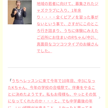
地域の若者に向けて、募集されたジ
ャズクラブに入り、1年余
り・・・・全くピアノを習った事が
ないという事で、さすがにこのとこ
ろ行き詰まり、うちに体験にみえた
ご近所にお住まいのRちゃん(中2)、
真面目なコツコツタイプのお嬢さん
でした。
「
うちへレッスンに来て今年で10年目、中3になっ
たKちゃん、今年の学校の合唱祭で、伴奏をやるこ
とに決めたようです。私もお母様も、やっとその気
になってくれたのか・・・と。でも中学最後の年
に、いい経験が出来ること、よかったと思ってま