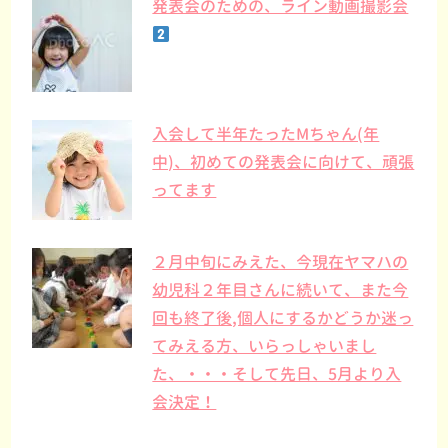
発表会のための、ライン動画撮影会
入会して半年たったMちゃん(年
中)、初めての発表会に向けて、頑張
ってます
２月中旬にみえた、今現在ヤマハの
幼児科２年目さんに続いて、また今
回も終了後,個人にするかどうか迷っ
てみえる方、いらっしゃいまし
た、・・・そして先日、5月より入
会決定！