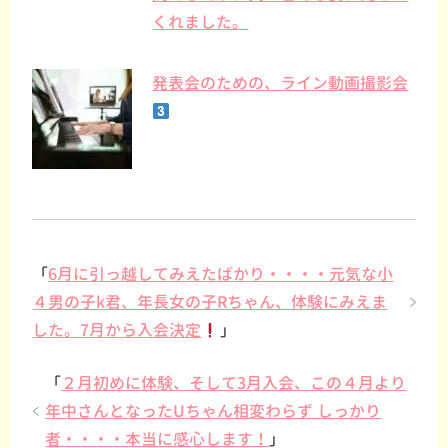
くれました。
発表会のための、ライン動画撮影会
「
6月に引っ越してみえたばかり・・・・元気な小
４男の子k君、年長女の子Rちゃん、体験にみえま
した。7月から入会決定
」
「
２月初めに体験、そして3月入会、この４月より
年中さんとなったUちゃん相変わらず しっかり
者・・・・本当に感心します！
」