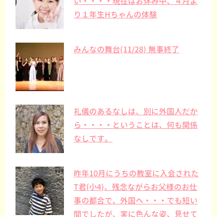
い・・・・現在はお休み中、４月よ
り１年生Hちゃんの体験
みんなの舞台(11/28) 無事終了
礼儀のあるなしは、別に外国人だか
ら・・・・ということは、何も関係
なしです。
昨年10月にうちの教室に入会された
T君(小4)、残念ながらお父様のお仕
事の都合で、外国へ・・・でも短い
間でしたが、実に色んな姿、見せて